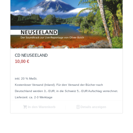
CD NEUSEELAND
10,00
€
inkl. 20 % MwSt.
Kostenloser Versand (Inland). Für den Versand der Bücher nach
Deutschland werden 3,- EUR, in die Schweiz 5,- EUR Aufschlag verrechnet.
Lieferzeit: ca. 2-3 Werktage
In den Warenkorb
Details anzeigen