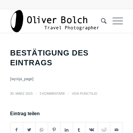
BESTÄTIGUNG DES
EINTRAGS
[wysija_page]
30. MÄRZ 2015
/
3 KOMMENTARE
/
VON
PUNCTILIO
Eintrag teilen