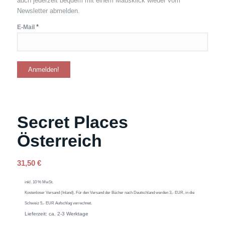
auch jederzeit bequem mit einem Mausklick wieder vom
Newsletter abmelden.
*
E-Mail
Secret Places
Österreich
31,50
€
inkl. 10 % MwSt.
Kostenloser Versand (Inland). Für den Versand der Bücher nach Deutschland werden 3,- EUR, in die
Schweiz 5,- EUR Aufschlag verrechnet.
Lieferzeit: ca. 2-3 Werktage