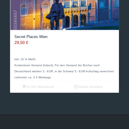
Secret Places Wien
29,50
€
inkl. 10 % MwSt.
Kostenloser Versand (Inland). Für den Versand der Bücher nach
Deutschland werden 3,- EUR, in die Schweiz 5,- EUR Aufschlag verrechnet.
Lieferzeit: ca. 2-3 Werktage
In den Warenkorb
Details anzeigen